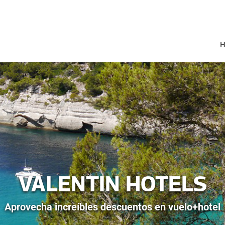
H
HOTELES Y DESTINOS
ncluido
Familias
Solo adultos
Apartmentos
VALENTIN HOTELS
Aprovecha increíbles descuentos en vuelo+hotel