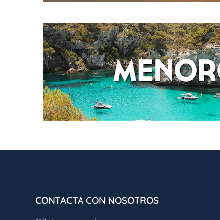
Valentin Somni
Valentin Reina Paguera
Valentin Park Club
Valentin Playa de Muro
Finca Son Roig
MENORCA
Valentin Son Bou
Valentin Star Menorca
CONTACTA CON NOSOTROS