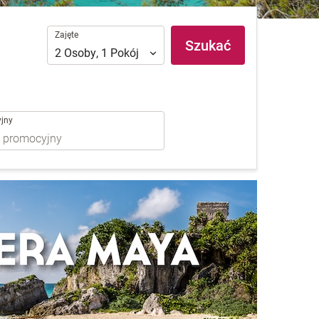
Zajęte
Zajęte
Szukać
2
Osoby
,
1
Pokój
jny
BA
 CRUZ
tin Cayo Cruz
 SANTA MARÍA