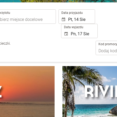
.
przylotu
Data przyjazdu
Data wyjazdu
ieczki.
Kod promocy
MÉXICO
CU
RIVIERA MAYA
CAYO
Valentin Imperial Riviera Maya
Valen
CAYO