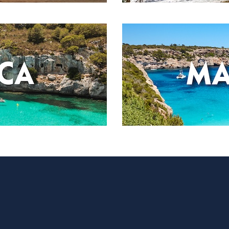
Valen
LA H
Valen
VAR
Valen