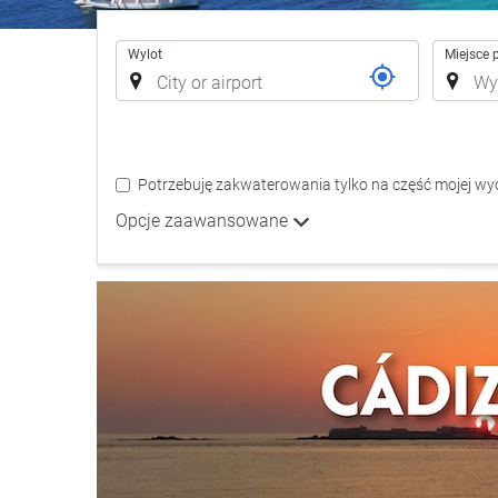
Trasa
Wylot
Miejsce 
Potrzebuję zakwaterowania tylko na część mojej wyc
Opcje zaawansowane
ESPAÑA
CÁDIZ
Valentin Sancti Petri
MALLORCA