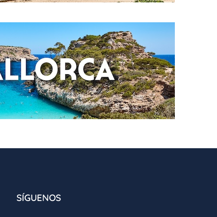
tin Perla Blanca
ABANA
tin Quinta Avenida
ADERO
tin El Patriarca
SÍGUENOS