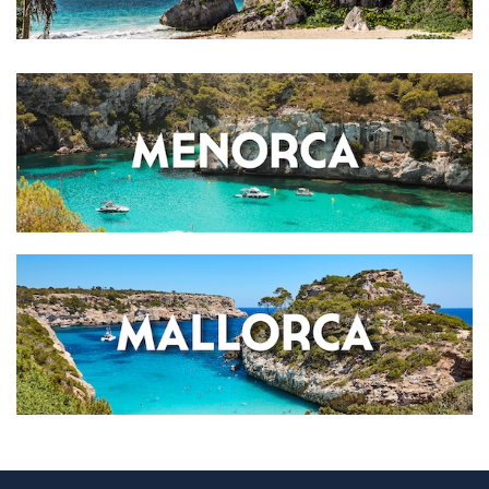
Valentin Sancti Petri
MALLORCA
Valentin Somni
Valentin Reina Paguera
Valentin Park Club
Valentin Playa de Muro
Finca Son Roig
MENORCA
Valentin Son Bou
Valentin Star Menorca
MÉXICO
RIVIERA MAYA