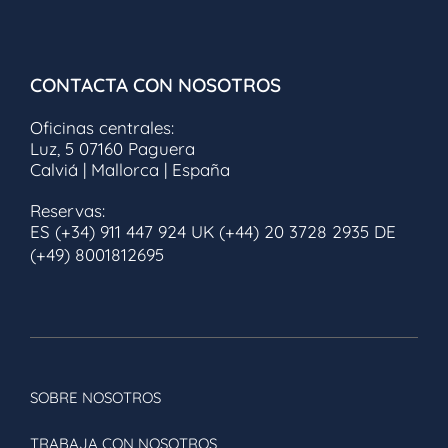
Valentin Imperial Riviera Maya
CUBA
CONTACTA CON NOSOTROS
CAYO CRUZ
Oficinas centrales:
Luz, 5 07160 Paguera
Valentin Cayo Cruz
Calviá | Mallorca | España
CAYO SANTA MARÍA
Reservas:
ES (+34) 911 447 924
UK (+44) 20 3728 2935
DE
Valentin Perla Blanca
(+49) 8001812695
LA HABANA
Valentin Quinta Avenida
VARADERO
SOBRE NOSOTROS
Valentin El Patriarca
TRABAJA CON NOSOTROS