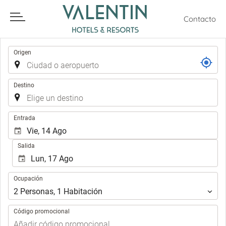
Contacto
Trayecto
Origen
HOTELES Y DESTINOS
Destino
Todo incluido
Familias
Solo adultos
Apartmentos
Eventos
.
Entrada
Salida
Ocupación
Ocupación
2
Personas
,
1
Habitación
Código promocional