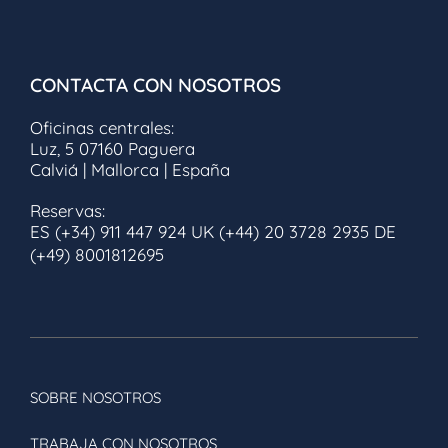
Valentin Imperial Riviera Maya
CUBA
CONTACTA CON NOSOTROS
CAYO CRUZ
Oficinas centrales:
Luz, 5 07160 Paguera
Valentin Cayo Cruz
Calviá | Mallorca | España
CAYO SANTA MARÍA
Reservas:
ES (+34) 911 447 924
UK (+44) 20 3728 2935
DE
Valentin Perla Blanca
(+49) 8001812695
LA HABANA
Valentin Quinta Avenida
VARADERO
SOBRE NOSOTROS
Valentin El Patriarca
TRABAJA CON NOSOTROS