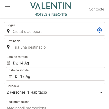
Contacte
Trajecte
Origen
HOTELES Y DESTINOS
Destinació
Todo incluido
Familias
Solo adultos
Apartmentos
Eventos
.
Data de entrada
Data de sortida
Ocupació
Ocupació
2
Persones
,
1
Habitació
Codi promocional