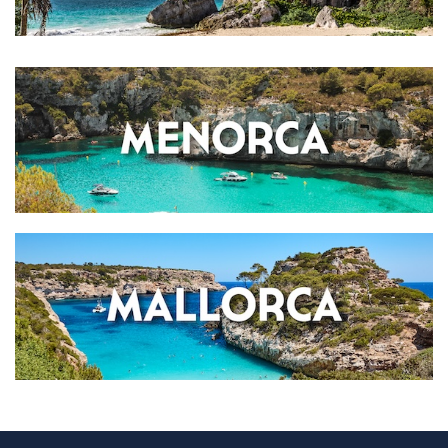
Valentin Sancti Petri
MALLORCA
Valentin Somni
Valentin Reina Paguera
Valentin Park Club
Valentin Playa de Muro
Finca Son Roig
MENORCA
Valentin Son Bou
Valentin Star Menorca
MÉXICO
RIVIERA MAYA